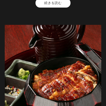
※お席の時間は120分となります
【料金】6000円（税込）
続きを読む
【品数】8品
・この内容は仕入れ状況等により変更になる場合がございま
【人数】2名様から
す。
【時間】120分
【飲み放題】有 約30品以上
コースの制限時間は120分となっております。
飲み放題のラストオーダーは30分前となっております。
【コース内容】
各ご宴会にぜひ！ご予約はお早めに！
他割引優待、施設利用券併用不可。
クーポンの
（施設利用券ご利用のお客様・コース金額6,000円）
【＋500円でお席3時間確約！（お食事付コース飲み放題90分
→150分）】と
【開催期間】2025年9月1日～
あわせてご利用も！お得な限定プランとなっております！
【来店時間】16時00分～25時00分
（クーポンはご利用可能日の確認をお願い致します。）
【予約期限】当日（23時までにご予約ください）
※この内容は仕入れ状況等により変更になる場合がございま
す。
【前菜】名古屋コーチンの出汁巻き玉子
※他割引優待、施設利用券併用不可。（施設利用券ご利用の
お客様・コース金額6,000円）
【冷菜】 名古屋台湾ミンチのピリ辛豆富サラダ