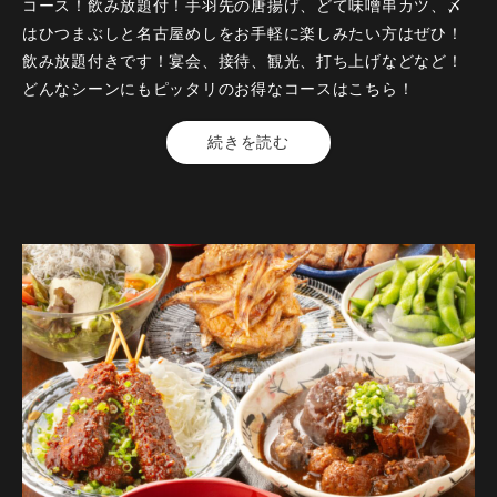
コース！飲み放題付！手羽先の唐揚げ、どて味噌串カツ、〆
はひつまぶしと名古屋めしをお手軽に楽しみたい方はぜひ！
飲み放題付きです！宴会、接待、観光、打ち上げなどなど！
どんなシーンにもピッタリのお得なコースはこちら！
【料金】5000円（税込）
続きを読む
【品数】7品
【人数】2名様から
【時間】120分
【飲み放題】有 約30品以上
【コース内容】
各ご宴会にぜひ！ご予約はお早めに！
クーポンの
【＋500円でお席3時間確約！（お食事付コース飲み放題90分
→150分）】
【 【コースにもう1品！】＋500円（お一人様）で「大エビ
フライ」追加！】と