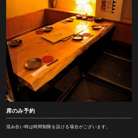
各ご宴会にぜひ！ご予約はお早めに！
他割引優待、施設利用券併用不可。
クーポンの
（施設利用券ご利用のお客様・コース金額8,000円）
【＋500円でお席3時間確約！（お食事付コース飲み放題90分
→150分）】
【開催期間】2026年9月1日～2026年9月30日
【 【コースにもう1品！】＋500円（お一人様）で「大エビ
【来店時間】17時00分～25時00分
フライ」追加！】と
【予約期限】前日の23時までにご予約ください
あわせてご利用も！お得な限定プランとなっております！
※この内容は仕入れ状況等により変更になる場合がございま
す。
【前菜】前菜2種盛り合わせ
※他割引優待、施設利用券併用不可。（施設利用券ご利用の
お客様・コース金額8,000円）
【冷菜】 ベーコンときのこの和風サラダ
※予約のキャンセルは必ず一週間前までにご連絡お願い致し
ます。
【鮮魚】 カツオの塩タタキ～たっぷり香味野菜～
【名物】牛すじで炊いた「八丁味噌おでん」3種盛り合わせ
席のみ予約
【焼物】国産鶏もも肉の炭火焼き～さっぱり柚子おろし～
混み合い時は時間制限を設ける場合がございます。