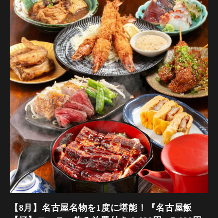
コースの制限時間は120分となっております。
【コース内容】
飲み放題のラストオーダーは30分前となっております。
各ご宴会にぜひ！ご予約はお早めに！
クーポンの
【開催期間】2026年5月1日～
【＋500円でお席3時間確約！（お食事付コース飲み放題90分
【来店時間】17時00分～25時00分
→150分）】
【予約期限】当日（22時までにご予約ください）
【【コースにもう1品！】＋500円（お一人様）で「大エビフ
※この内容は仕入れ状況等により変更になる場合がございま
ライ」追加！】と
す。
あわせてご利用も！お得な限定プランとなっております！
※他割引優待、施設利用券併用不可。（施設利用券ご利用の
お客様・コース金額7,000円）
【前菜】 本日の先付け
※予約のキャンセルは必ず一週間前までにご連絡お願い致し
ます。他割引優待、施設利用券併用不可。（施設利用券ご利
【冷菜】カツオの塩たたき 香味葱ポン酢
用のお客様・コース金額7,000円）
【温菜】 八丁味噌おでん2種盛り合わせ
【副菜】国産豚しゃぶのピリ辛胡麻ラー油
【8月】名古屋名物を1度に堪能！『名古屋飯