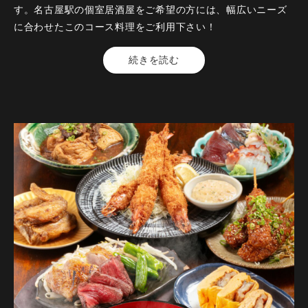
【食事】 炭焼き鰻のひつまぶし ～薬味・おだしと供に～
す。名古屋駅の個室居酒屋をご希望の方には、幅広いニーズ
に合わせたこのコース料理をご利用下さい！
※お席の時間は120分となります
【料金】5500円（税込）
続きを読む
【品数】7品
・この内容は仕入れ状況等により変更になる場合がございま
【人数】2名様から
す。
【時間】120分
【飲み放題】有 約30品以上
コースの制限時間は120分となっております。
飲み放題のラストオーダーは30分前となっております。
【コース内容】
各ご宴会にぜひ！ご予約はお早めに！
他割引優待、施設利用券併用不可。
クーポンの
（施設利用券ご利用のお客様・コース金額8,000円）
【＋500円でお席3時間確約！（お食事付コース飲み放題90分
→150分）】
【開催期間】2026年8月1日～2026年8月31日
【 【コースにもう1品！】＋500円（お一人様）で「大エビ
【来店時間】17時00分～25時00分
フライ」追加！】と
【予約期限】前日の23時までにご予約ください
あわせてご利用も！お得な限定プランとなっております！
※この内容は仕入れ状況等により変更になる場合がございま