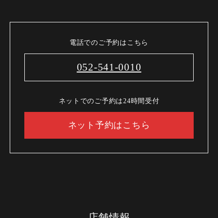
【飲み放題】有 約30品以上
【コース内容】
電話でのご予約はこちら
052-541-0010
【開催期間】2021年11月8日～
【来店時間】16時00分～25時00分
【予約期限】当日（23時までにご予約ください）
ネットでのご予約は24時間受付
※他券、他サービス併用不可
ネット予約はこちら
店舗情報