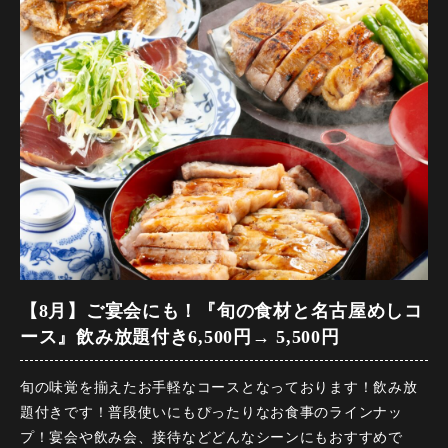
・ゆったり利用 お席3時間（飲み放題延長）クーポン（日～
【開催期間】2026年8月1日～2026年11月30日
木限定）など！
【来店時間】17時00分～25時00分
【予約期限】前日の23時までにご予約ください
【前菜】 名古屋コーチン玉子のうなぎ入り出汁巻き
※この内容は仕入れ状況等により変更になる場合がございま
す。（祝前日不可）
【鮮魚】 鮮魚のお刺身2種盛り合わせ
※他割引優待、施設利用券併用不可。（祝前日不可）「遅割
500円オフクーポン」は併用不可
【冷菜】夏野菜と生ハムのシーザーサラダ
※予約のキャンセルは必ず一週間前までにご連絡お願い致し
ます。（祝前日不可）「遅割500円オフクーポン」は併用不可
【焼物】豪華！名古屋コーチンもも肉・知多牛の炭火炙り
【名物】 名古屋コーチン手羽先の唐揚げ
【8月】ご宴会にも！『旬の食材と名古屋めしコ
【名物】 名古屋名物 どて味噌串かつ
ース』飲み放題付き6,500円→ 5,500円
【名物】 特大エビフライ ～コーチン玉子のタルタルソース
旬の味覚を揃えたお手軽なコースとなっております！飲み放
～
題付きです！普段使いにもぴったりなお食事のラインナッ
プ！宴会や飲み会、接待などどんなシーンにもおすすめで