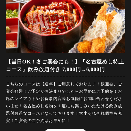
あわせてご利用も！お得な限定プランとなっております！
【前菜】 本日の先付け
【冷菜】 手造りすくい豆富と豊浜産しらすの和風サラダ
【温菜】 国産牛すじ入り八丁味噌おでん3種盛り合わせ
【当日OK！各ご宴会にも！】『名古屋めし特上
【炭火】 知多豚の炭火焼～ねぎおろしポン酢～
コース』飲み放題付き 7,000円→6,000円
【名物】 名古屋名物 どて味噌串かつ
こちらのコースは【通年】ご用意しております！歓迎会、ご
宴会歓迎！ご予定がお決まりでしたらお早めにご予約を！お
【名物】 メガ盛り 手羽先の唐揚げ ～1人2本～
席のレイアウトやお食事内容等お気軽にお問い合わせくださ
いませ！名古屋めし名物を１度にお楽しみいただける飲み放
【食事】 炭焼き鰻のひつまぶし ～薬味・おだしと供に～
題付お得なコースとなっております！大小それぞれ個室も充
実！ご宴会のご予約はお早めに！