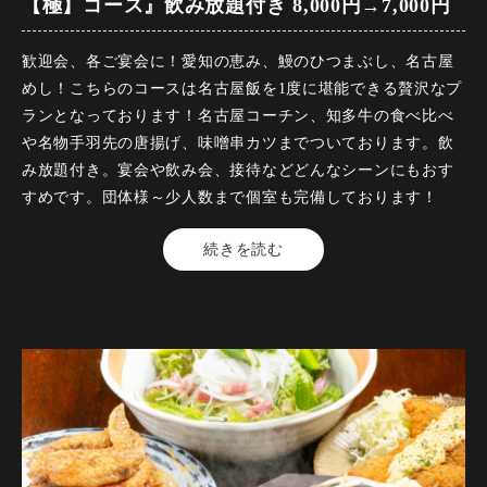
【極】コース』飲み放題付き 8,000円→7,000円
【名物】 名古屋どて味噌串かつ
歓迎会、各ご宴会に！愛知の恵み、鰻のひつまぶし、名古屋
【名物】 手羽先の唐揚げ
めし！こちらのコースは名古屋飯を1度に堪能できる贅沢なプ
ランとなっております！名古屋コーチン、知多牛の食べ比べ
【食事】 炭焼き鰻のひつまぶし ～薬味・おだしと供に～
や名物手羽先の唐揚げ、味噌串カツまでついております。飲
み放題付き。宴会や飲み会、接待などどんなシーンにもおす
すめです。団体様～少人数まで個室も完備しております！
※お席の時間は120分となります
【料金】7000円（税込）
続きを読む
・この内容は仕入れ状況等により変更になる場合がございま
【品数】8品
す。
【人数】2名様から
【時間】120分
コースの制限時間は120分となっております。
【飲み放題】有 約30品以上
飲み放題のラストオーダーは30分前となっております。
【コース内容】
他割引優待、施設利用券併用不可。（祝前日不可）
歓迎会、各ご宴会に！
※「遅割500円オフクーポン」は併用不可
ネット予約限定お得なクーポンもございます！