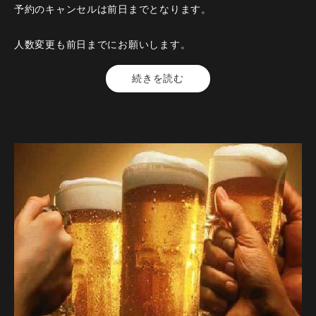
【名物】メガ盛り 手羽先の唐揚げ～1人2本～
予約のキャンセルは前日までとなります。
【食事】知多豚カルビの炭焼きひつまぶし～薬味とお出汁と
人数変更も前日までにお願いします。
共に～
【人数】1名様から
続きを読む
【時間】120分
※お席の時間は120分となります
【開催期間】2025年4月1日～
【来店時間】16時00分～25時00分
他割引優待、施設利用券併用不可。（施設利用券ご利用のお
【予約期限】当日（23時までにご予約ください）
客様・コース金額6,500円）
※お席の時間は120分となります・この内容は仕入れ状況等に
より変更になる場合がございます。コースの制限時間は120分
となっております。飲み放題のラストオーダーは30分前とな
っております。
【開催期間】2026年9月1日～2026年9月30日