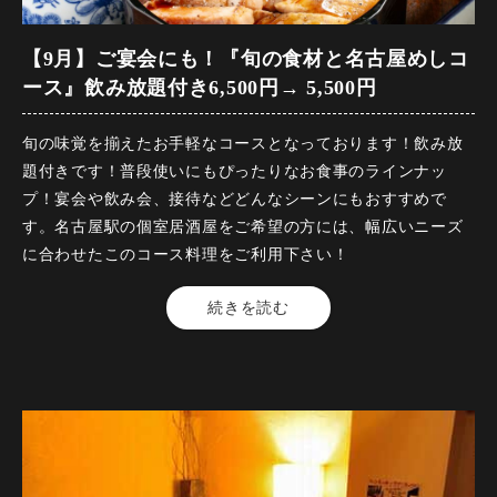
【名物】 名古屋コーチン手羽先の唐揚げ
【9月】ご宴会にも！『旬の食材と名古屋めしコ
【名物】 名古屋名物 どて味噌串かつ
ース』飲み放題付き6,500円→ 5,500円
【名物】 特大エビフライ ～コーチン玉子のタルタルソース
旬の味覚を揃えたお手軽なコースとなっております！飲み放
～
題付きです！普段使いにもぴったりなお食事のラインナッ
プ！宴会や飲み会、接待などどんなシーンにもおすすめで
【食事】 炭焼き鰻のひつまぶし ～薬味・おだしと供に～
す。名古屋駅の個室居酒屋をご希望の方には、幅広いニーズ
に合わせたこのコース料理をご利用下さい！
※お席の時間は120分となります
【料金】5500円（税込）
続きを読む
【品数】7品
・この内容は仕入れ状況等により変更になる場合がございま
【人数】2名様から
す。
【時間】120分
【飲み放題】有 約30品以上
コースの制限時間は120分となっております。
飲み放題のラストオーダーは30分前となっております。
【コース内容】