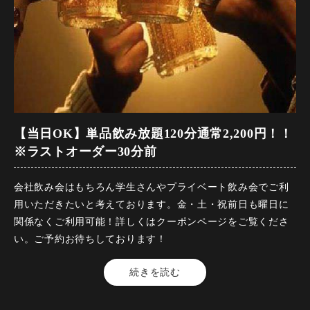
【来店時間】17時00分～25時00分
【予約期限】前日の23時までにご予約ください
※この内容は仕入れ状況等により変更になる場合がございま
す。
※他割引優待、施設利用券併用不可。（施設利用券ご利用の
お客様・コース金額6,500円）
※予約のキャンセルは必ず一週間前までにご連絡お願い致し
ます。
【当日OK】単品飲み放題120分通常2,200円！！
※ラストオーダー30分前
会社飲み会はもちろん学生さんやプライベート飲み会でご利
用いただきたいと考えております。金・土・祝前日も曜日に
関係なくご利用可能！詳しくはクーポンページをご覧くださ
い。ご予約お待ちしております！
【料金】2200円（税込）
続きを読む
【人数】2名様から
【時間】120分