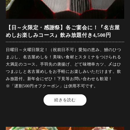
※予約のキャンセルは必ず一週間前までにご連絡お願い致し
ます。
【名物】どて味噌串かつ
【名物】特大エビフライ～自家製コーチン玉子タルタル～
【日～火限定・感謝祭】各ご宴会に！『名古屋
めしお楽しみコース』飲み放題付き4,500円
【焼物】知多豚の炭火焼～ねぎおろしポン酢～
日曜日～火曜日限定！（祝前日不可）愛知の恵み、鰻のひつ
【温菜】国産牛すじ入り八丁味噌おでん3種盛り合わせ
まぶし、名古屋めしを！美味い食材とスタミナをつけられる
大満足のコース。手羽先の唐揚げ、どて味噌串カツ、〆はひ
【名物】 メガ盛り 手羽先の唐揚げ～1人2本～
つまぶしと名古屋めしをお手軽にお楽しみいただけます。飲
み放題付。新年会にぜひ！下見等お問い合わせも歓迎！
【食事】炭焼き鰻のひつまぶし～薬味とおだしと共に～
※「遅割500円オフクーポン」は併用不可です。
【料金】4500円（税込）
続きを読む
※お席の時間は120分となります
【品数】7品
【人数】2名様から
・この内容は仕入れ状況等により変更になる場合がございま
【時間】120分
す。
【飲み放題】有 約30品以上