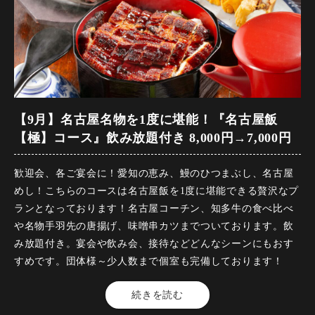
す。
【前菜】前菜2種盛り合わせ
※他割引優待、施設利用券併用不可。（施設利用券ご利用の
お客様・コース金額8,000円）
【冷菜】 夏野菜と生ハムのシーザーサラダ
※予約のキャンセルは必ず一週間前までにご連絡お願い致し
ます。
【鮮魚】 旬！カンパチのお刺身
【名物】牛すじで炊いた「八丁味噌おでん」3種盛り合わせ
【9月】名古屋名物を1度に堪能！『名古屋飯
【極】コース』飲み放題付き 8,000円→7,000円
【焼物】国産鶏もも肉の炭火焼き～さっぱり柚子おろし～
歓迎会、各ご宴会に！愛知の恵み、鰻のひつまぶし、名古屋
【名物】メガ盛り 手羽先の唐揚げ～1人2本～
めし！こちらのコースは名古屋飯を1度に堪能できる贅沢なプ
ランとなっております！名古屋コーチン、知多牛の食べ比べ
【食事】知多豚カルビの炭焼きひつまぶし～薬味とお出汁と
や名物手羽先の唐揚げ、味噌串カツまでついております。飲
共に～
み放題付き。宴会や飲み会、接待などどんなシーンにもおす
すめです。団体様～少人数まで個室も完備しております！
※お席の時間は120分となります
【料金】7000円（税込）
続きを読む
【品数】8品