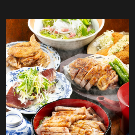
他割引優待、施設利用券併用不可。（施設利用券ご利用のお
【人数】2名様から
客様・コース金額6,500円）
【時間】120分
【飲み放題】有 約30品以上
※お席の時間は120分となります・この内容は仕入れ状況等に
より変更になる場合がございます。コースの制限時間は120分
【コース内容】
となっております。飲み放題のラストオーダーは30分前とな
歓迎会、各ご宴会に！
っております。
ネット予約限定お得なクーポンもございます！
・ゆったり利用 お席3時間（飲み放題延長）クーポン（日～
木限定）など！
【開催期間】2026年8月1日～2026年8月31日
【来店時間】17時00分～25時00分
【前菜】 名古屋コーチン玉子のうなぎ入り出汁巻き
【予約期限】前日の23時までにご予約ください
※この内容は仕入れ状況等により変更になる場合がございま
【鮮魚】 鮮魚のお刺身2種盛り合わせ
す。
※他割引優待、施設利用券併用不可。（施設利用券ご利用の
【冷菜】ベーコンときのこの和風サラダ
お客様・コース金額6,500円）
※予約のキャンセルは必ず一週間前までにご連絡お願い致し
【焼物】豪華！名古屋コーチンもも肉・知多牛の炭火炙り
ます。