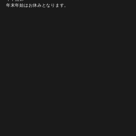
年末年始はお休みとなります。
決済方法
Instagram
Instagram
友だち追加
友だち追加
電話する
電話する
web予約
web予約
てしごと家 名駅店
トップページ
ご宴会・飲み会に
コース
お料理
お飲み物
店内・空間
ギャラリー
クーポン
ブログ