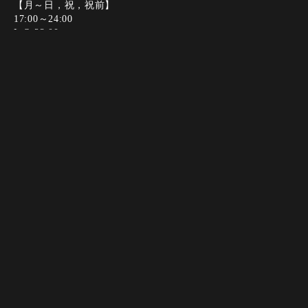
【月～日，祝，祝前】
17:00～24:00
L.O.23:00
2026年5月より全日【17時～24時（ラストオーダー23時）】
となります。
Instagram
Instagram
友だち追加
友だち追加
電話する
電話する
web予約
web予約
定休日
年中無休
年末年始はお休みとなります。
決済方法