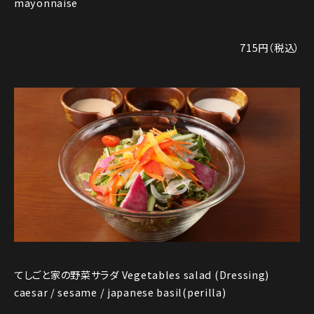
mayonnaise
715円（税込）
てしごと家の野菜サラダ Vegetables salad (Dressing)
caesar / sesame / japanese basil(perilla)