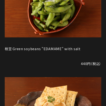
枝豆 Green soybeans "EDAMAME" with salt
440円（税込）