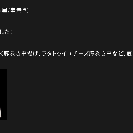
屋/串焼き)
した！
く豚巻き串揚げ、ラタトゥイユチーズ豚巻き串など、