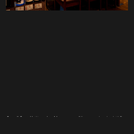
【公式】野菜巻き串・餃子・もつ鍋 てしごと家 新浦
安店