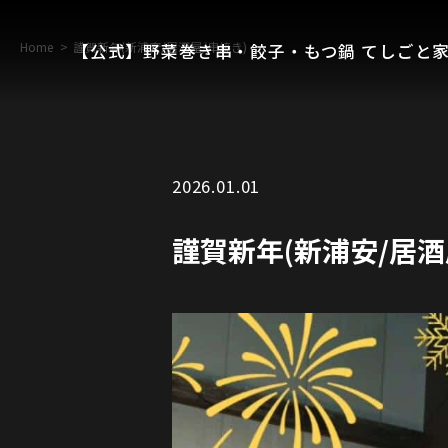
Home
謹賀新年(新浦安/居酒屋/串焼き)
【公式】野菜巻き串・餃子・もつ鍋 てしごと家
2026.01.01
謹賀新年(新浦安/居酒