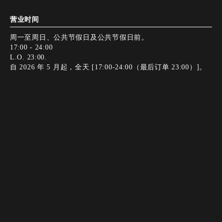
营业时间
周一至周日、公共节假日及公共节假日前。
17:00 - 24:00
L.O. 23:00.
自 2026 年 5 月起，全天 [17:00-24:00（最后订单 23:00）]。
正常闭馆日
全年开放
Instagram
Instagram
添加好友
添加好友
电话
电话
网络预订
网络预订
年末和新年假期期间，办公室不对外办公。
付款方式