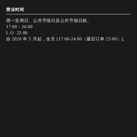
营业时间
周一至周日、公共节假日及公共节假日前。
17:00 - 24:00
L.O. 23:00.
自 2026 年 5 月起，全天 [17:00-24:00（最后订单 23:00）]。
正常闭馆日
全年开放
Instagram
Instagram
添加好友
添加好友
电话
电话
网络预订
网络预订
年末和新年假期期间，办公室不对外办公。
付款方式